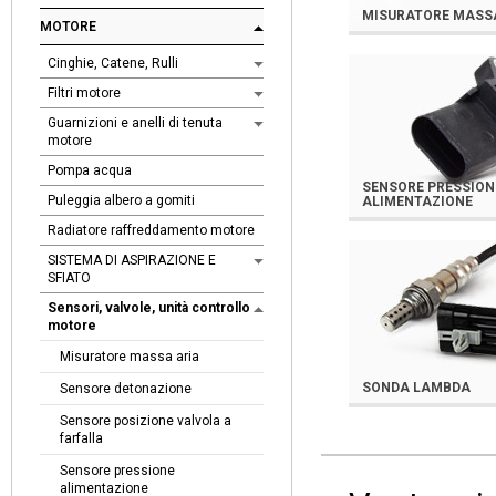
MISURATORE MASS
MOTORE
Cinghie, Catene, Rulli
Filtri motore
Guarnizioni e anelli di tenuta
motore
Pompa acqua
SENSORE PRESSION
Puleggia albero a gomiti
ALIMENTAZIONE
Radiatore raffreddamento motore
SISTEMA DI ASPIRAZIONE E
SFIATO
Sensori, valvole, unità controllo
motore
Misuratore massa aria
SONDA LAMBDA
Sensore detonazione
Sensore posizione valvola a
farfalla
Sensore pressione
alimentazione