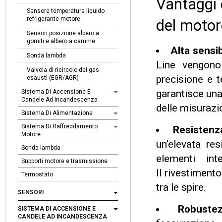
Vantaggi d
Sensore temperatura liquido
refrigerante motore
del motor
Sensori posizione albero a
gomiti e albero a camme
Alta sensib
Sonda lambda
Line vengono 
Valvola di ricircolo dei gas
precisione e t
esausti (EGR/AGR)
garantisce una
Sistema Di Accensione E
Candele Ad Incandescenza
delle misurazi
Sistema Di Alimentazione
Sistema Di Raffreddamento
Resistenz
Motore
un’elevata re
Sonda lambda
elementi int
Supporti motore e trasmissione
Il rivestimento
Termostato
tra le spire.
SENSORI
Robuste
SISTEMA DI ACCENSIONE E
CANDELE AD INCANDESCENZA