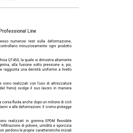
 Professional Line
esso numerosi test sulla deformazione,
 controllano minuziosamente ogni prodotto
i ghisa QT450, la quale si dimostra altamente
prima, alla fusione sotto pressione e, poi,
e raggiunta una densità uniforme a livello
ne sono realizzati con l’uso di attrezzature
 del freno) svolge il suo lavoro in maniera
 corsa fluida anche dopo un milione di cicli
i danni e alle deformazioni. Il cromo protegge
sono realizzati in gomma EPDM flessibile
infiltrazione di polvere, umidità e sporcizia
n perdono le proprie caratteristiche iniziali