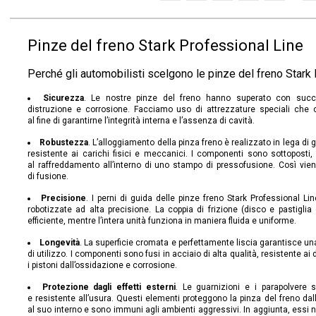
Pinze del freno Stark Professional Line
Perché gli automobilisti scelgono le pinze del freno Stark
Sicurezza
. Le nostre pinze del freno hanno superato con succ
distruzione e corrosione. Facciamo uso di attrezzature speciali che
al fine di garantirne l’integrità interna e l’assenza di cavità.
Robustezza
. L’alloggiamento della pinza freno è realizzato in lega d
resistente ai carichi fisici e meccanici. I componenti sono sottoposti, 
al raffreddamento all’interno di uno stampo di pressofusione. Così vien
di fusione.
Precisione
. I perni di guida delle pinze freno Stark Professional Li
robotizzate ad alta precisione. La coppia di frizione (disco e pastiglia
efficiente, mentre l’intera unità funziona in maniera fluida e uniforme.
Longevità
. La superficie cromata e perfettamente liscia garantisce una
di utilizzo. I componenti sono fusi in acciaio di alta qualità, resistente a
i pistoni dall’ossidazione e corrosione.
Protezione dagli effetti esterni
. Le guarnizioni e i parapolvere 
e resistente all’usura. Questi elementi proteggono la pinza del freno dall’
al suo interno e sono immuni agli ambienti aggressivi. In aggiunta, essi no