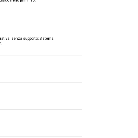
disco freno [mm]: 10;
grativa: senza supporto; Sistema
4;