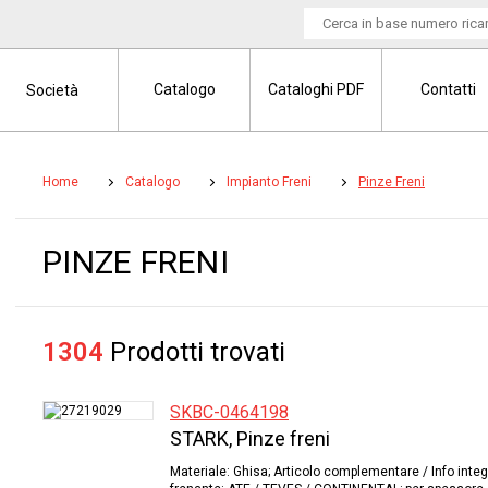
Catalogo
Cataloghi PDF
Contatti
Società
Home
Catalogo
Impianto Freni
Pinze Freni
PINZE FRENI
1304
Prodotti trovati
SKBC-0464198
STARK, Pinze freni
Materiale: Ghisa; Articolo complementare / Info inte