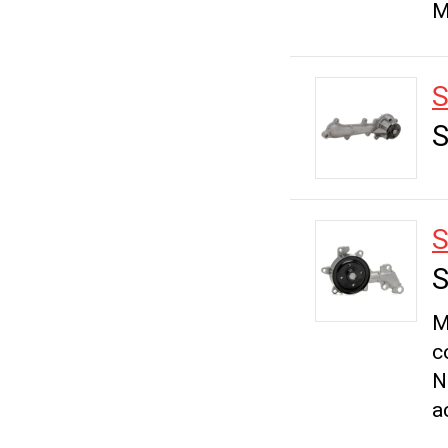
M
S
S
M
c
N
a