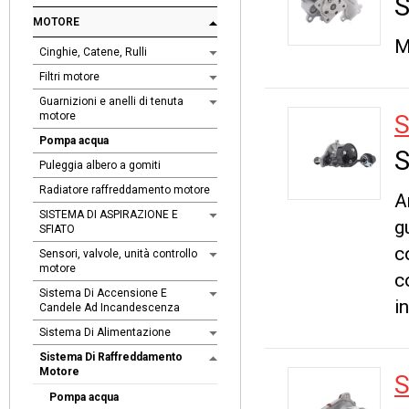
S
MOTORE
M
Cinghie, Catene, Rulli
Filtri motore
Guarnizioni e anelli di tenuta
motore
Pompa acqua
S
Puleggia albero a gomiti
Radiatore raffreddamento motore
A
SISTEMA DI ASPIRAZIONE E
g
SFIATO
c
Sensori, valvole, unità controllo
motore
c
Sistema Di Accensione E
in
Candele Ad Incandescenza
Sistema Di Alimentazione
Sistema Di Raffreddamento
Motore
Pompa acqua