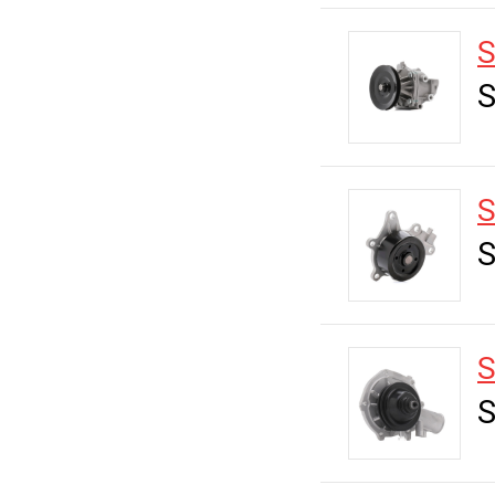
S
S
S