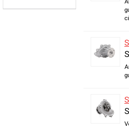
A
g
c
S
A
g
S
V