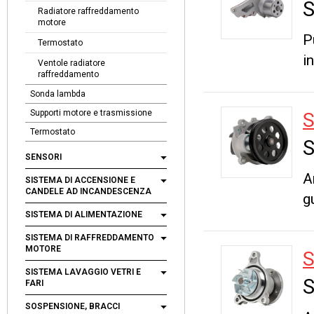
S
Radiatore raffreddamento
motore
P
Termostato
i
Ventole radiatore
raffreddamento
Sonda lambda
Supporti motore e trasmissione
Termostato
S
SENSORI
A
SISTEMA DI ACCENSIONE E
CANDELE AD INCANDESCENZA
g
SISTEMA DI ALIMENTAZIONE
SISTEMA DI RAFFREDDAMENTO
MOTORE
SISTEMA LAVAGGIO VETRI E
S
FARI
SOSPENSIONE, BRACCI