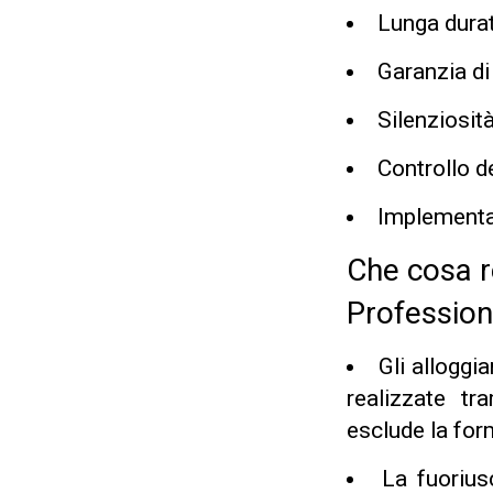
Lunga durat
Garanzia di
Silenziosità
Controllo de
Implementaz
Che cosa r
Professiona
Gli alloggi
realizzate tr
esclude la form
La fuoriusc