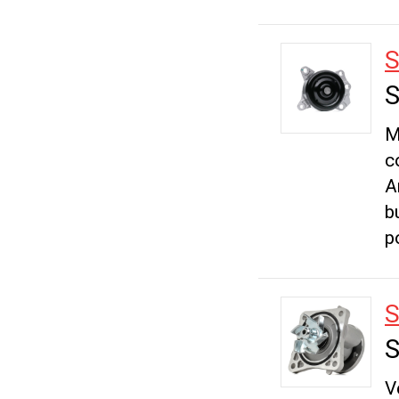
S
M
c
A
b
p
S
V