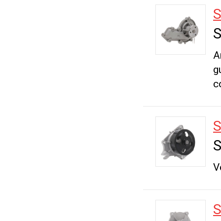
S
A
g
c
S
V