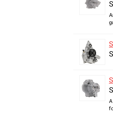
S
A
g
S
S
A
f