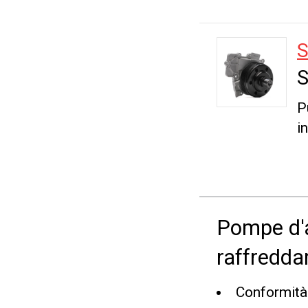
S
P
i
Pompe d'a
raffredda
Conformità 