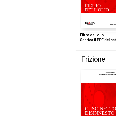
FILTRO
DELL’OLIO
www.sta
Filtro dell’olio
Scarica il PDF del ca
Frizione
Umfangreiches L
mit uber 1.000 verschiede
CUSCINETT
DISINNESTO