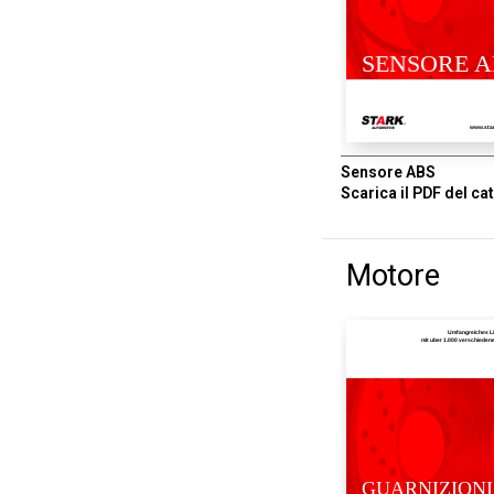
SENSORE A
www.sta
Sensore ABS
Scarica il PDF del ca
Motore
Umfangreiches L
mit uber 1.000 verschiede
GUARNIZIONI