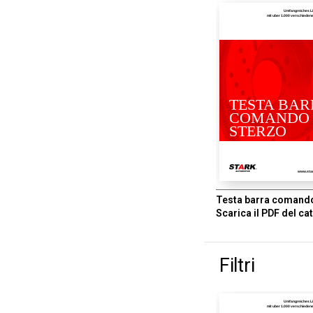
Umfangreiches L
mit uber 1.000 verschiede
TESTA BAR
COMANDO
STERZO
www.sta
Testa barra comand
Scarica il PDF del ca
Filtri
Umfangreiches L
mit uber 1.000 verschiede