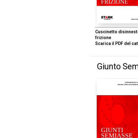
FRIZIONE
www.sta
Cuscinetto disinnes
frizione
Scarica il PDF del ca
Giunto Sem
Umfangreiches L
mit uber 1.000 verschiede
GIUNTI
SEMIASSE