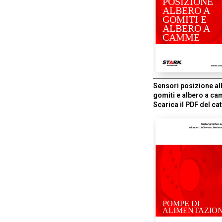
POSIZIONE
ALBERO A
GOMITI E
ALBERO A
CAMME
www.sta
Sensori posizione al
gomiti e albero a c
Scarica il PDF del ca
Umfangreiches L
mit uber 1.000 verschiede
POMPE DI
ALIMENTAZIO