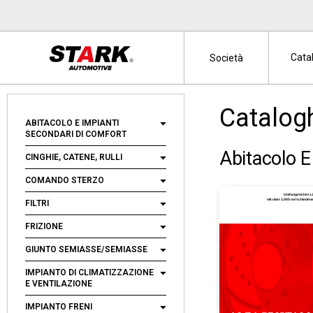
Cata
Società
Catalog
ABITACOLO E IMPIANTI
SECONDARI DI COMFORT
Abitacolo E
CINGHIE, CATENE, RULLI
COMANDO STERZO
Umfangreiches L
mit uber 1.000 verschiede
FILTRI
FRIZIONE
GIUNTO SEMIASSE/SEMIASSE
IMPIANTO DI CLIMATIZZAZIONE
E VENTILAZIONE
IMPIANTO FRENI