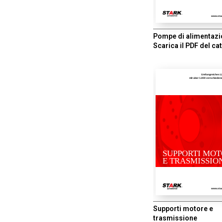
www.sta
Pompe di alimentaz
Scarica il PDF del ca
Umfangreiches L
mit uber 1.000 verschiede
SUPPORTI MO
E TRASMISSIO
www.sta
Supporti motore e
trasmissione