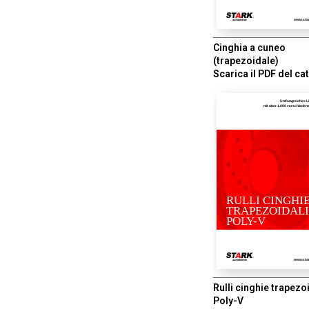
www.sta
Cinghia a cuneo
(trapezoidale)
Scarica il PDF del ca
Umfangreiches L
mit uber 1.000 verschiede
RULLI CINGHI
TRAPEZOIDALI
POLY-V
www.sta
Rulli cinghie trapezoi
Poly-V