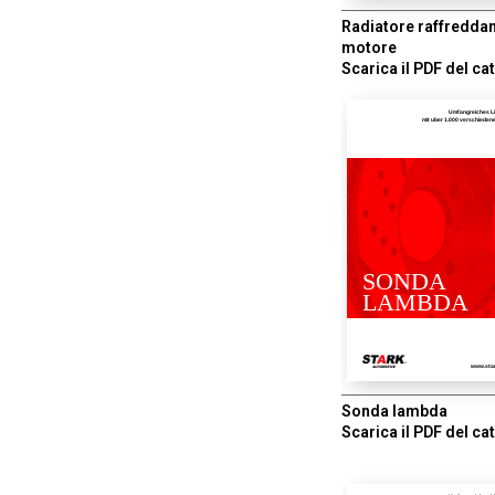
Radiatore raffredd
motore
Scarica il PDF del ca
Umfangreiches L
mit uber 1.000 verschiede
SONDA
LAMBDA
www.sta
Sonda lambda
Scarica il PDF del ca