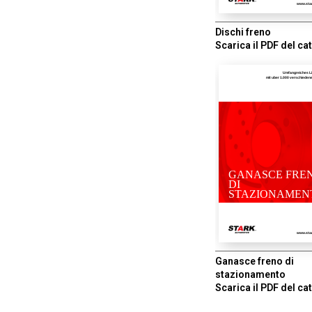
www.sta
Dischi freno
Scarica il PDF del ca
Umfangreiches L
mit uber 1.000 verschiede
GANASCE FRE
DI
STAZIONAMEN
www.sta
Ganasce freno di
stazionamento
Scarica il PDF del ca