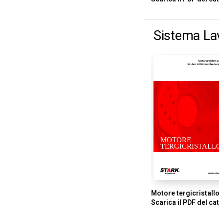
Sistema Lav
Umfangreiches L
mit uber 1.000 verschiede
MOTORE
TERGICRISTALL
www.sta
Motore tergicristall
Scarica il PDF del ca