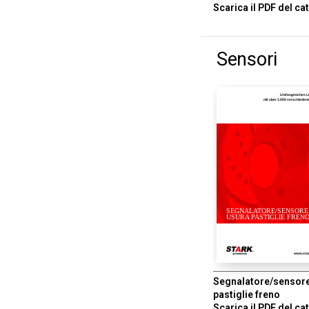
Scarica il PDF del ca
Sensori
Umfangreiches L
mit uber 1.000 verschiede
SEGNALATORE/SENSORE
USURA PASTIGLIE FREN
www.sta
Segnalatore/sensor
pastiglie freno
Scarica il PDF del ca