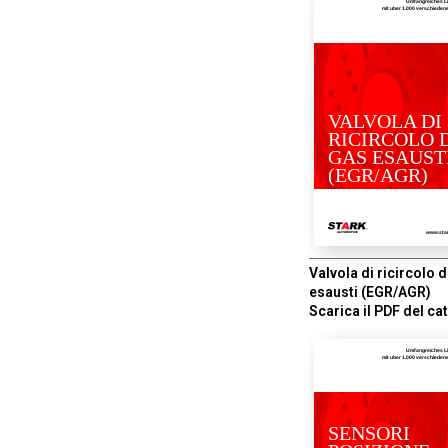
Umfangreiches L
mit uber 1.000 verschiede
VALVOLA DI
RICIRCOLO 
GAS ESAUST
(EGR/AGR)
www.sta
Valvola di ricircolo 
esausti (EGR/AGR)
Scarica il PDF del ca
Umfangreiches L
mit uber 1.000 verschiede
SENSORI