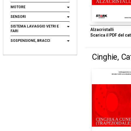
ALZACRISTALL
MOTORE
SENSORI
www.sta
SISTEMA LAVAGGIO VETRI E
Alzacristalli
FARI
Scarica il PDF del ca
SOSPENSIONE, BRACCI
Cinghie, Cat
Umfangreiches L
mit uber 1.000 verschiede
CINGHIA A CUN
(TRAPEZOIDALE