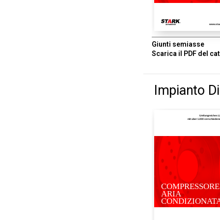
www.sta
Giunti semiasse
Scarica il PDF del ca
Impianto Di
Umfangreiches L
mit uber 1.000 verschiede
COMPRESSORE
ARIA
CONDIZIONAT