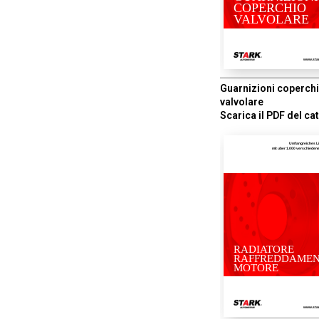
COPERCHIO
VALVOLARE
www.sta
Guarnizioni coperch
valvolare
Scarica il PDF del ca
Umfangreiches L
mit uber 1.000 verschiede
RADIATORE
RAFFREDDAME
MOTORE
www.sta