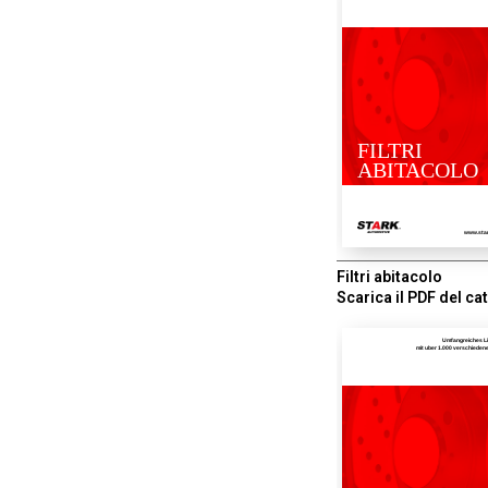
FILTRI
ABITACOLO
www.sta
Filtri abitacolo
Scarica il PDF del ca
Umfangreiches L
mit uber 1.000 verschiede