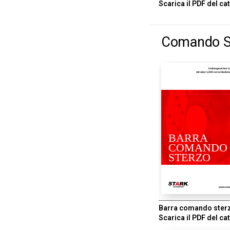
Scarica il PDF del ca
Comando S
Umfangreiches L
mit uber 1.000 verschiede
BARRA
COMANDO
STERZO
www.sta
Barra comando ster
Scarica il PDF del ca