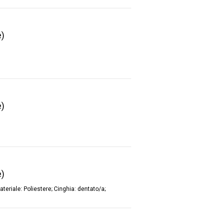
e)
e)
e)
teriale: Poliestere; Cinghia: dentato/a;