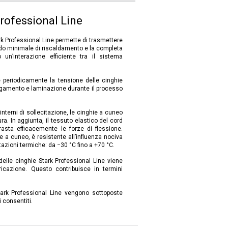
Professional Line
ark Professional Line permette di trasmettere
rado minimale di riscaldamento e la completa
un’interazione efficiente tra il sistema
e periodicamente la tensione delle cinghie
ngamento e laminazione durante il processo
 interni di sollecitazione, le cinghie a cuneo
ra. In aggiunta, il tessuto elastico del cord
rasta efficacemente le forze di flessione.
ie a cuneo, è resistente all’influenza nociva
itazioni termiche: da −30 °C fino a +70 °C.
 delle cinghie Stark Professional Line viene
bricazione. Questo contribuisce in termini
Stark Professional Line vengono sottoposte
 consentiti.