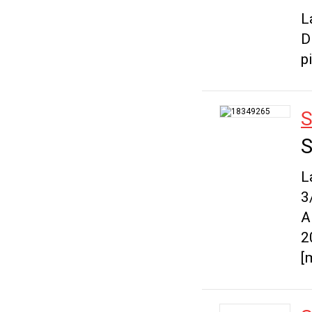
L
D
p
S
S
L
3
A
2
[