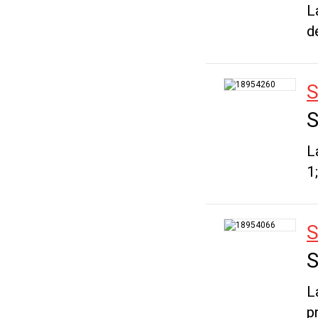
L
d
S
S
L
1
S
S
L
p