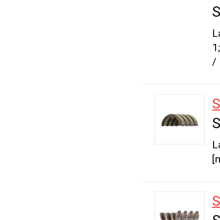
S
L
1
/
S
S
L
[
S