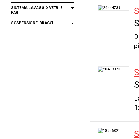
SISTEMA LAVAGGIO VETRI E
S
FARI
S
SOSPENSIONE, BRACCI
D
p
S
S
L
1
S