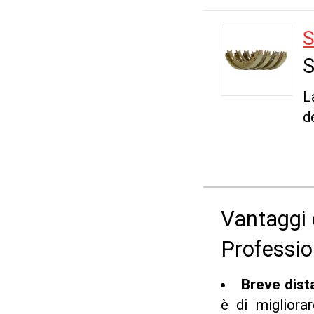
S
S
L
d
Vantaggi 
Professio
Breve dista
è di migliora