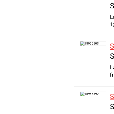
S
L
1
S
S
L
f
S
S