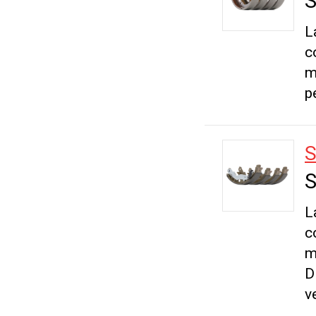
S
L
c
m
p
S
S
L
c
m
D
v