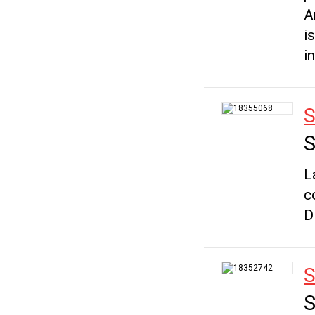
A
i
i
S
S
L
c
D
S
S