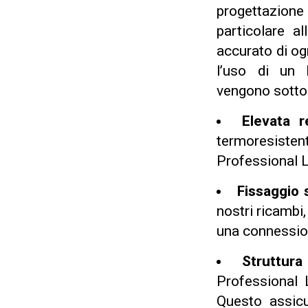
progettazion
particolare al
accurato di ogn
l’uso di un 
vengono sotto
Elevata r
termoresisten
Professional L
Fissaggio s
nostri ricambi
una connession
Struttura
Professional L
Questo assicu