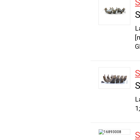
S
S
L
[
G
S
S
L
1
S