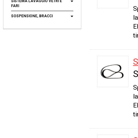
SISTEMA LAVAGGIO VETRI E
FARI
S
SOSPENSIONE, BRACCI
l
E
t
S
S
S
l
E
t