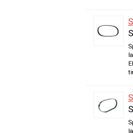
S
S
S
l
E
t
S
S
S
l