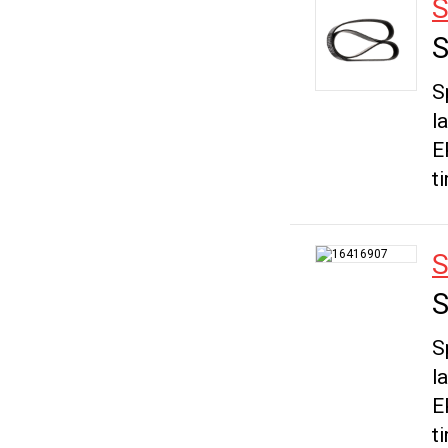
S
S
S
l
E
t
S
S
S
l
E
t