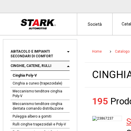
Cata
Società
ABITACOLO E IMPIANTI
Home
Catalogo
SECONDARI DI COMFORT
CINGHIE, CATENE, RULLI
CINGHIA
Cinghia Poly-V
Cinghia a cuneo (trapezoidale)
Meccanismo tenditore cinghia
Poly-V
195
Prodo
Meccanismo tenditore cinghia
dentata comando distribuzione
Puleggia albero a gomiti
S
Rulli cinghie trapezoidali e Poly-V