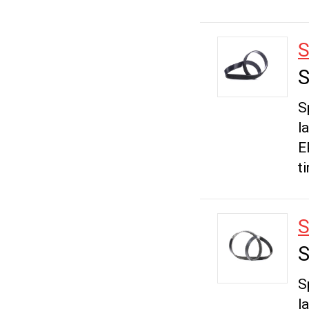
S
S
S
l
E
t
S
S
S
l