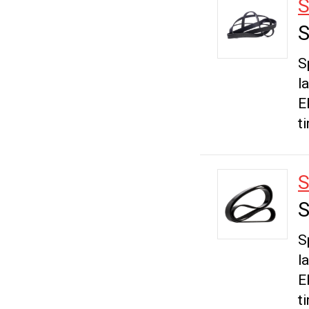
S
S
S
l
E
t
S
S
S
l
E
t