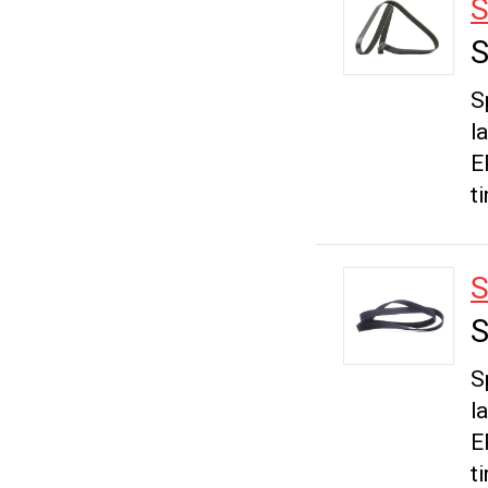
S
S
S
l
E
t
S
S
S
l
E
t