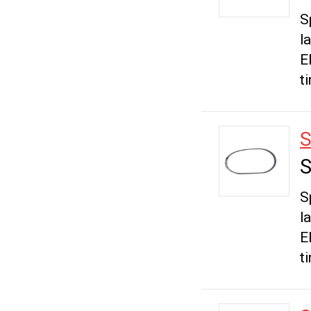
S
l
E
t
S
S
S
l
E
t