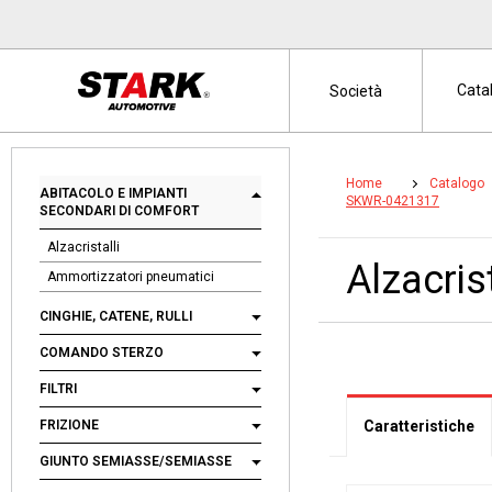
Cata
Società
Home
Catalogo
ABITACOLO E IMPIANTI
SKWR-0421317
SECONDARI DI COMFORT
Alzacristalli
Alzacri
Ammortizzatori pneumatici
CINGHIE, CATENE, RULLI
COMANDO STERZO
FILTRI
FRIZIONE
Caratteristiche
GIUNTO SEMIASSE/SEMIASSE